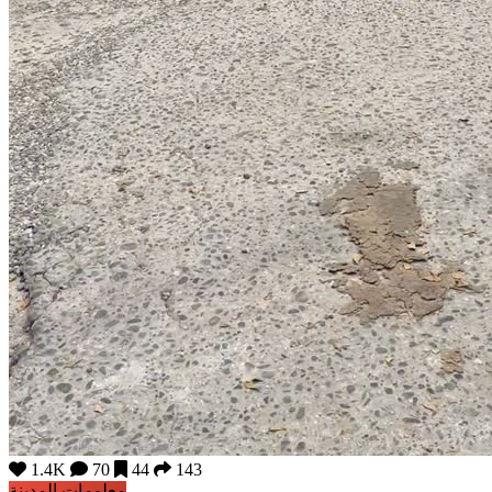
1.4K
70
44
143
معلومات المدينة