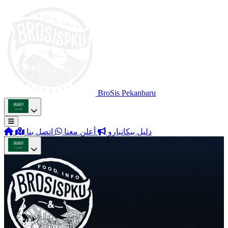
BroSis Pekanbaru
دليل بيكانبارو
أعلن معنا
اتصل بنا