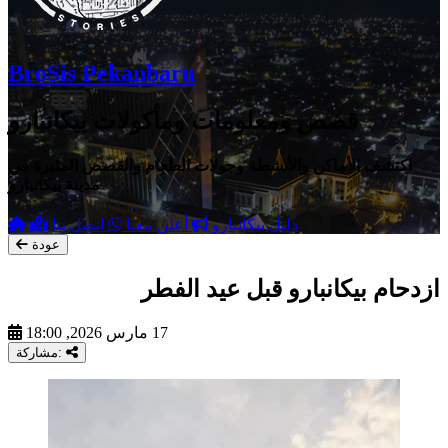
BroSis Pekanbaru
قصص ومعلومات ومأكولات بيكانبارو
اكتشف الأماكن والأنشطة وجولات الطعام والقصص المثيرة في
مدينة بيكانبارو
دليل بيكانبارو
أعلن معنا
اتصل بنا
عودة
ازدحام بيكانبارو قبل عيد الفطر
17 مارس 2026, 18:00
مشاركة: