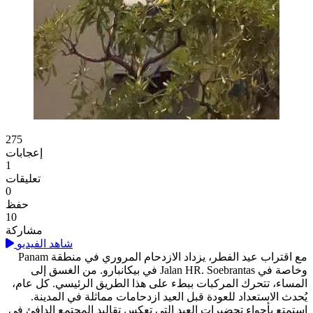
ازدحام بيكانبارو قبل عيد الفطر
275
إعجابات
1
تعليقات
0
حفظ
10
مشاركة
شاهد الفيديو
مع اقتراب عيد الفطر، يزداد الازدحام المروري في منطقة Panam
وخاصة في Jalan HR. Soebrantas في بيكانبارو. من الغسق إلى
المساء، تتحرك المركبات ببطء على هذا الطريق الرئيسي. كل عام،
يُحدث الاستعداد للعودة قبل العيد ازدحامات مماثلة في المدينة.
استمتع بأجواء تحضيرات العيد التي تعكس تقاليد المجتمع الدافئ في