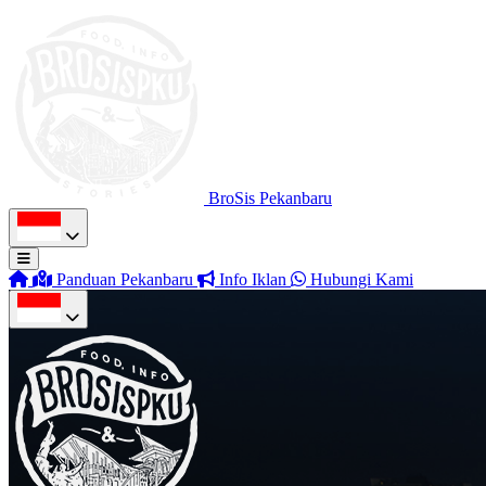
BroSis Pekanbaru
Panduan Pekanbaru
Info Iklan
Hubungi Kami