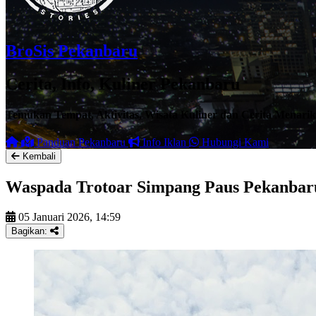
BroSis Pekanbaru
Cerita, Info, Kuliner Pekanbaru
Temukan Tempat, Aktivitas, Wisata Kuliner dan Cerita Menari
Panduan Pekanbaru
Info Iklan
Hubungi Kami
Kembali
Waspada Trotoar Simpang Paus Pekanbar
05 Januari 2026, 14:59
Bagikan: