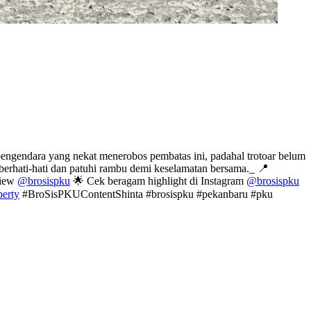
pengendara yang nekat menerobos pembatas ini, padahal trotoar belum
berhati-hati dan patuhi rambu demi keselamatan bersama._ 📍
view
@brosispku
🌟 Cek beragam highlight di Instagram
@brosispku
erty
#BroSisPKUContentShinta #brosispku #pekanbaru #pku