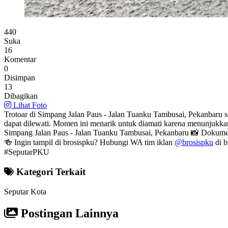
Waspada Trotoar Simpang Paus Pekanbaru
440
Suka
16
Komentar
0
Disimpan
13
Dibagikan
Lihat Foto
Trotoar di Simpang Jalan Paus - Jalan Tuanku Tambusai, Pekanbaru s
dapat dilewati. Momen ini menarik untuk diamati karena menunjukkan
Simpang Jalan Paus - Jalan Tuanku Tambusai, Pekanbaru 📸 Dokumen
🍻 Ingin tampil di brosispku? Hubungi WA tim iklan
@brosispku
di b
#SeputarPKU
Kategori Terkait
Seputar Kota
Postingan Lainnya