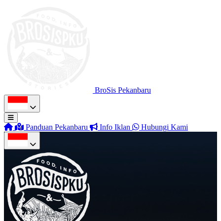
BroSis Pekanbaru
Panduan Pekanbaru
Info Iklan
Hubungi Kami