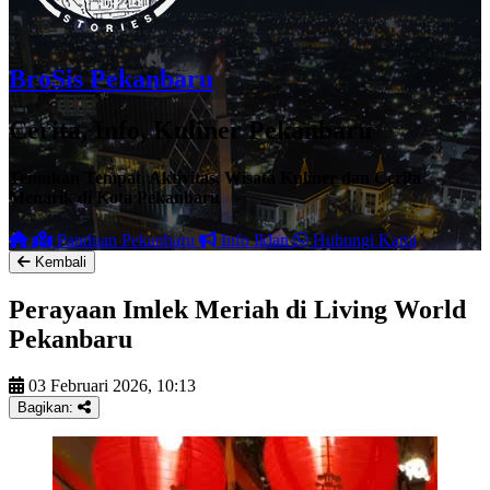
BroSis Pekanbaru
Cerita, Info, Kuliner Pekanbaru
Temukan Tempat, Aktivitas, Wisata Kuliner dan Cerita
Menarik di Kota Pekanbaru
Panduan Pekanbaru
Info Iklan
Hubungi Kami
Kembali
Perayaan Imlek Meriah di Living World
Pekanbaru
03 Februari 2026, 10:13
Bagikan: