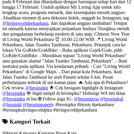
pada 8 Februari dan dilanjutkan dengan barongsai setiap hari dari 12
hingga 17 Februari. Unduh aplikasi My Living App untuk info
lengkap acara, program menarik, dan kesempatan meraih angpao.
Abadikan momen di area dekorasi Imlek, unggah ke Instagram, tag
@livingworldpekanbaru
, dan dapatkan angpao tambahan! Tempat
ini menarik karena menyajikan perpaduan budaya Tionghoa otentik
dan pengalaman berbelanja modern di satu atap. Chinese New Year
di Living World Pekanbaru ⏰ 10.00-22.00 WIB 📍 Living World
Pekanbaru, Jalan Tuanku Tambusai, Pekanbaru. Petunjuk cara ke
lokasi Via GoRide/GrabBike: - Buka aplikasi Gojek/Grab, pilih
GoRide/GrabBike. - Masukkan tujuan "Living World Pekanbaru"
atau gunakan alamat "Jalan Tuanku Tambusai, Pekanbaru". - Ikuti
instruksi pada aplikasi. Via kendaraan pribadi: - Cari "Living World
Pekanbaru" di Google Maps. - Dari pusat kota Pekanbaru, ikuti
Jalan Tuanku Tambusai ke arah Panam sekitar 6 km. Pusat
perbelanjaan terletak di sisi kanan jalan. 🔥 Ada apa di Pekanbaru?
Cek review
@brosispku
🌟 Cek beragam highlight di Instagram
@brosispku
🍻 Ingin tampil di brosispku? Hubungi WA tim iklan
@brosispku
di bio 🌐 Follow juga IG:
@brosiskerja
@brosisdeal
@brosisid
@brosisproperty
#brosispku #brosis #pekanbaru
#brosispkulivingworldpku #livingworldpekanbaru
Kategori Terkait
Hiburan Keluarga
Kegiatan
Pusat Kota