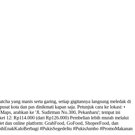
atcha yang manis serta garing, setiap gigitannya langsung meledak di
at kota dan pas dinikmati kapan saja. Petunjuk cara ke lokasi: •
aps, arahkan ke 'Jl. Sudirman No.300, Pekanbaru'; tempat ini
ket 12: Rp114.000 (dari Rp126.000) Pembelian lebih murah melalui
utlet dan online platform: GrabFood, GoFood, ShopeeFood, dan
ihEnakKaloBerbagi #PukisSegedeItu #PukisJumbo #PromoMakanan