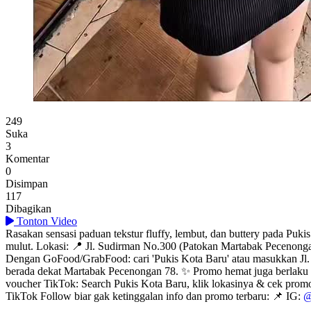
Pukis Jumbo Pekanbaru Bertopping Matcha
249
Suka
3
Komentar
0
Disimpan
117
Dibagikan
Tonton Video
Rasakan sensasi paduan tekstur fluffy, lembut, dan buttery pada Puki
mulut. Lokasi: 📍 Jl. Sudirman No.300 (Patokan Martabak Pecenongan 
Dengan GoFood/GrabFood: cari 'Pukis Kota Baru' atau masukkan Jl. 
berada dekat Martabak Pecenongan 78. ✨ Promo hemat juga berlaku u
voucher TikTok: Search Pukis Kota Baru, klik lokasinya & cek promo
TikTok Follow biar gak ketinggalan info dan promo terbaru: 📌 IG:
@