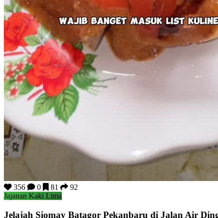
356
0
81
92
Jajanan Kaki Lima
Jelajah Siomay Batagor Pekanbaru di Jalan Air Din