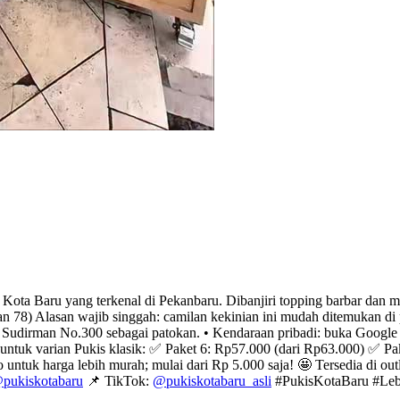
s Kota Baru yang terkenal di Pekanbaru. Dibanjiri topping barbar dan m
78) Alasan wajib singgah: camilan kekinian ini mudah ditemukan di pus
Sudirman No.300 sebagai patokan. • Kendaraan pribadi: buka Google M
ntuk varian Pukis klasik: ✅ Paket 6: Rp57.000 (dari Rp63.000) ✅ Pa
 untuk harga lebih murah; mulai dari Rp 5.000 saja! 🤩 Tersedia di o
pukiskotabaru
📌 TikTok:
@pukiskotabaru_asli
#PukisKotaBaru #Leb