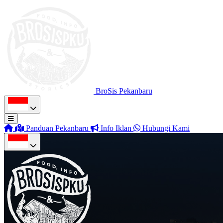
BroSis Pekanbaru
Panduan Pekanbaru
Info Iklan
Hubungi Kami