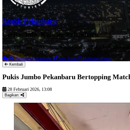
BroSis Pekanbaru
Cerita, Info, Kuliner Pekanbaru
Temukan Tempat, Aktivitas, Wisata Kuliner dan Cerita Menari
Panduan Pekanbaru
Info Iklan
Hubungi Kami
Kembali
Pukis Jumbo Pekanbaru Bertopping Matc
28 Februari 2026, 13:08
Bagikan: