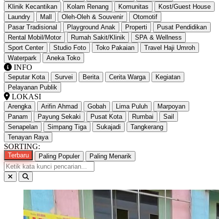
Klinik Kecantikan
Kolam Renang
Komunitas
Kost/Guest House
Laundry
Mall
Oleh-Oleh & Souvenir
Otomotif
Pasar Tradisional
Playground Anak
Properti
Pusat Pendidikan
Rental Mobil/Motor
Rumah Sakit/Klinik
SPA & Wellness
Sport Center
Studio Foto
Toko Pakaian
Travel Haji Umroh
Waterpark
Aneka Toko
INFO
Seputar Kota
Survei
Berita
Cerita Warga
Kegiatan
Pelayanan Publik
LOKASI
Arengka
Arifin Ahmad
Gobah
Lima Puluh
Marpoyan
Panam
Payung Sekaki
Pusat Kota
Rumbai
Sail
Senapelan
Simpang Tiga
Sukajadi
Tangkerang
Tenayan Raya
SORTING:
Terbaru
Paling Populer
Paling Menarik