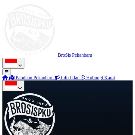
BroSis Pekanbaru
Panduan Pekanbaru
Info Iklan
Hubungi Kami