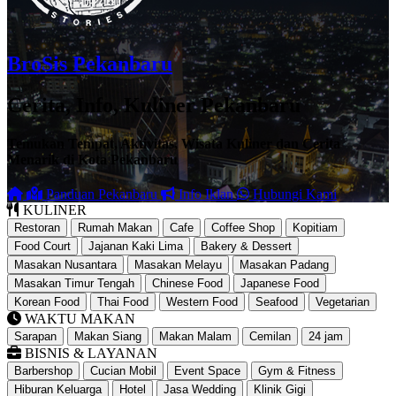
BroSis Pekanbaru
Cerita, Info, Kuliner Pekanbaru
Temukan Tempat, Aktivitas, Wisata Kuliner dan Cerita
Menarik di Kota Pekanbaru
Panduan Pekanbaru
Info Iklan
Hubungi Kami
KULINER
Restoran
Rumah Makan
Cafe
Coffee Shop
Kopitiam
Food Court
Jajanan Kaki Lima
Bakery & Dessert
Masakan Nusantara
Masakan Melayu
Masakan Padang
Masakan Timur Tengah
Chinese Food
Japanese Food
Korean Food
Thai Food
Western Food
Seafood
Vegetarian
WAKTU MAKAN
Sarapan
Makan Siang
Makan Malam
Cemilan
24 jam
BISNIS & LAYANAN
Barbershop
Cucian Mobil
Event Space
Gym & Fitness
Hiburan Keluarga
Hotel
Jasa Wedding
Klinik Gigi