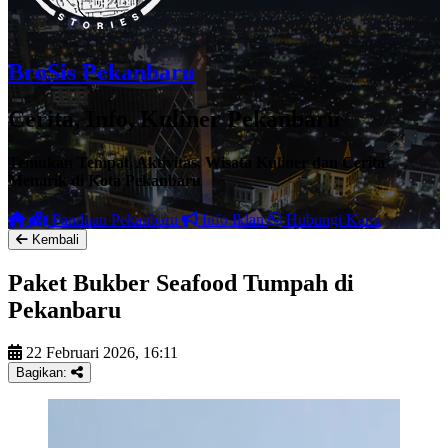
BroSis Pekanbaru
Cerita, Info, Kuliner Pekanbaru
Temukan Tempat, Aktivitas, Wisata Kuliner dan Cerita
Menarik di Kota Pekanbaru
Panduan Pekanbaru
Info Iklan
Hubungi Kami
Kembali
Paket Bukber Seafood Tumpah di
Pekanbaru
22 Februari 2026, 16:11
Bagikan: