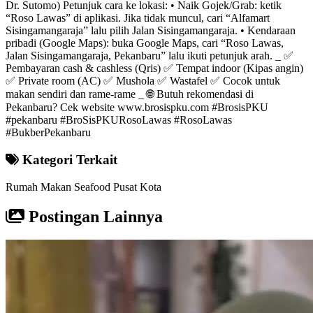
Dr. Sutomo) Petunjuk cara ke lokasi: • Naik Gojek/Grab: ketik
“Roso Lawas” di aplikasi. Jika tidak muncul, cari “Alfamart
Sisingamangaraja” lalu pilih Jalan Sisingamangaraja. • Kendaraan
pribadi (Google Maps): buka Google Maps, cari “Roso Lawas,
Jalan Sisingamangaraja, Pekanbaru” lalu ikuti petunjuk arah. _ ✅
Pembayaran cash & cashless (Qris) ✅ Tempat indoor (Kipas angin)
✅ Private room (AC) ✅ Mushola ✅ Wastafel ✅ Cocok untuk
makan sendiri dan rame-rame _ 🌐 Butuh rekomendasi di
Pekanbaru? Cek website www.brosispku.com #BrosisPKU
#pekanbaru #BroSisPKURosoLawas #RosoLawas
#BukberPekanbaru
Kategori Terkait
Rumah Makan
Seafood
Pusat Kota
Postingan Lainnya