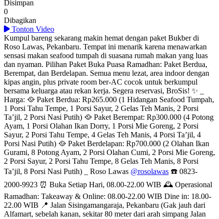
Disimpan
0
Dibagikan
Tonton Video
Kumpul bareng sekarang makin hemat dengan paket Bukber di
Roso Lawas, Pekanbaru. Tempat ini menarik karena menawarkan
sensasi makan seafood tumpah di suasana rumah makan yang luas
dan nyaman. Pilihan Paket Buka Puasa Ramadhan: Paket Berdua,
Berempat, dan Berdelapan. Semua menu lezat, area indoor dengan
kipas angin, plus private room ber-AC cocok untuk berkumpul
bersama keluarga atau rekan kerja. Segera reservasi, BroSis! ✨ _
Harga: 🥘 Paket Berdua: Rp265.000 (1 Hidangan Seafood Tumpah,
1 Porsi Tahu Tempe, 1 Porsi Sayur, 2 Gelas Teh Manis, 2 Porsi
Ta’jil, 2 Porsi Nasi Putih) 🥘 Paket Berempat: Rp300.000 (4 Potong
Ayam, 1 Porsi Olahan Ikan Dorry, 1 Porsi Mie Goreng, 2 Porsi
Sayur, 2 Porsi Tahu Tempe, 4 Gelas Teh Manis, 4 Porsi Ta’jil, 4
Porsi Nasi Putih) 🥘 Paket Berdelapan: Rp700.000 (2 Olahan Ikan
Gurami, 8 Potong Ayam, 2 Porsi Olahan Cumi, 2 Porsi Mie Goreng,
2 Porsi Sayur, 2 Porsi Tahu Tempe, 8 Gelas Teh Manis, 8 Porsi
Ta’jil, 8 Porsi Nasi Putih) _ Roso Lawas
@rosolawas
☎️ 0823-
2000-9923 ⏰ Buka Setiap Hari, 08.00-22.00 WIB 🕰️ Operasional
Ramadhan: Takeaway & Online: 08.00-22.00 WIB Dine in: 18.00-
22.00 WIB 📍 Jalan Sisingamangaraja, Pekanbaru (Gak jauh dari
Alfamart, sebelah kanan, sekitar 80 meter dari arah simpang Jalan