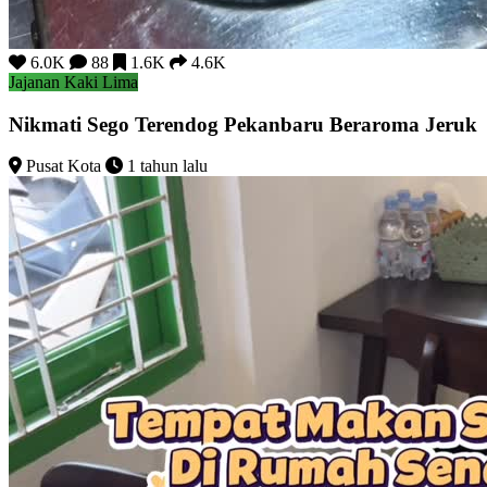
6.0K
88
1.6K
4.6K
Jajanan Kaki Lima
Nikmati Sego Terendog Pekanbaru Beraroma Jeruk
Pusat Kota
1 tahun lalu