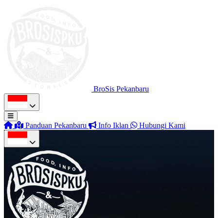
BroSis Pekanbaru
Panduan Pekanbaru
Info Iklan
Hubungi Kami