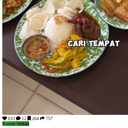
633
12
264
757
Rumah Makan