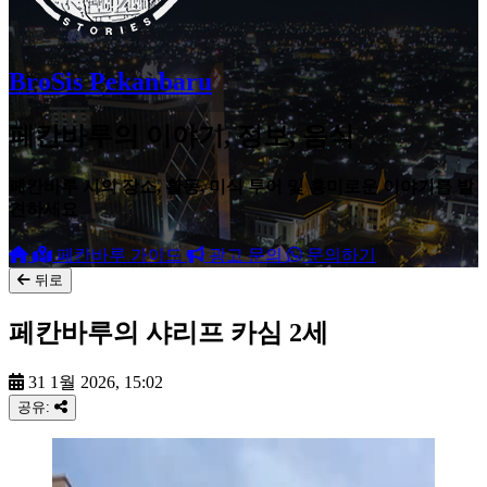
BroSis Pekanbaru
페칸바루의 이야기, 정보, 음식
페칸바루 시의 장소, 활동, 미식 투어 및 흥미로운 이야기를 발
견하세요
페칸바루 가이드
광고 문의
문의하기
뒤로
페칸바루의 샤리프 카심 2세
31 1월 2026, 15:02
공유: