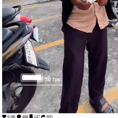
6.9K
488
247
695