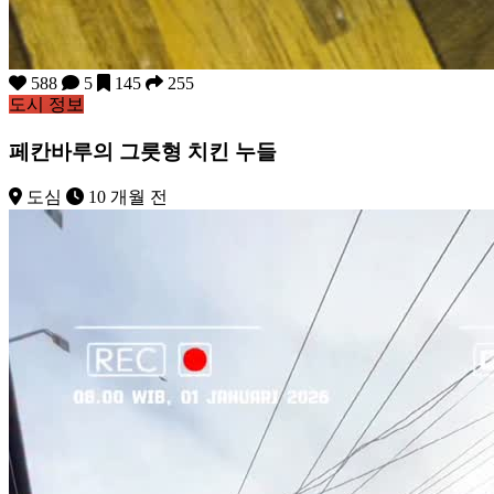
588
5
145
255
도시 정보
페칸바루의 그릇형 치킨 누들
도심
10 개월 전