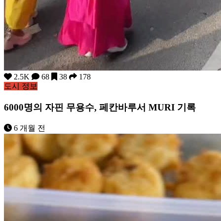
2.5K
68
38
178
도시 정보
6000명의 자핀 무용수, 페칸바루서 MURI 기록
6 개월 전