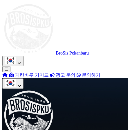
BroSis Pekanbaru
페칸바루 가이드
광고 문의
문의하기